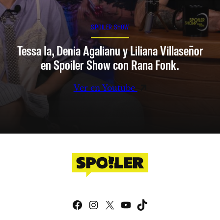
SPOILER SHOW
Tessa Ia, Denia Agalianu y Liliana Villaseñor
en Spoiler Show con Rana Fonk.
Ver en Youtube
Facebook
Instagram
X
YouTube
TikTok