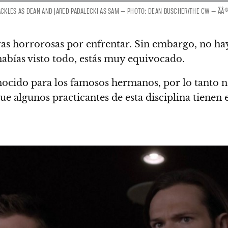
CKLES AS DEAN AND JARED PADALECKI AS SAM — PHOTO: DEAN BUSCHER/THE CW — ÃÂ© 
as horrorosas por enfrentar. Sin embargo, no hay 
abías visto todo, estás muy equivocado.
ocido para los famosos hermanos, por lo tanto no
ue algunos practicantes de esta disciplina tienen 