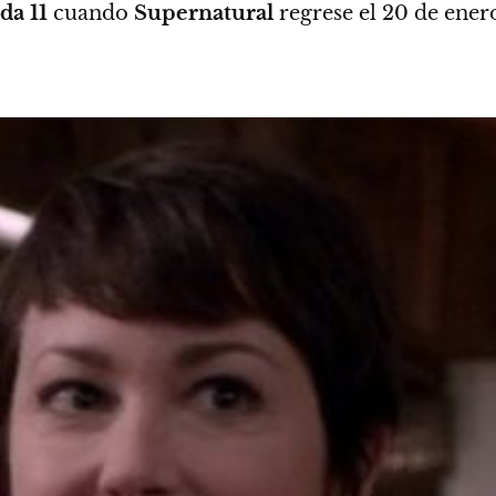
da 11
cuando
Supernatural
regrese el
20 de ener