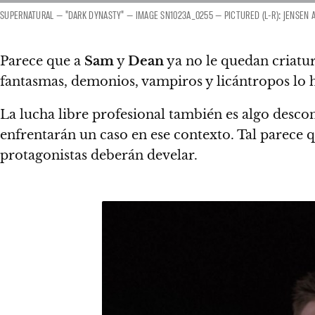
SUPERNATURAL — "DARK DYNASTY" — IMAGE SN1023A_0255 — PICTURED (L-R): JENSEN A
Parece que a
Sam
y
Dean
ya no le quedan criatur
fantasmas, demonios, vampiros y licántropos lo h
La
lucha libre profesional
también es algo descon
enfrentarán un caso en ese contexto. Tal parece q
protagonistas deberán develar.