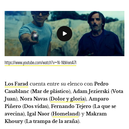
https://www.youtube.com/watch?v=N-NbVvxnA7I
Los Farad
cuenta entre su elenco con
Pedro
Casablanc
(
Mar de plástico
),
Adam Jezierski
(
Vota
Juan
),
Nora Navas
(
Dolor y gloria
),
Amparo
Piñero
(
Dos vidas
),
Fernando Tejero
(
La que se
avecina
),
Igal Naor
(
Homeland
) y
Makram
Khoury
(
La trampa de la araña
).