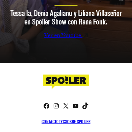
Tessa Ia, Denia Agalianu y Liliana Villaseñor
en Spoiler Show con Rana Fonk.
Ver en Youtube
Facebook
Instagram
X
YouTube
TikTok
CONTACTO
TYC
SOBRE SPOILER