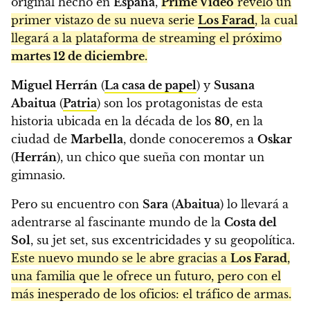
original hecho en
España
,
Prime Video
reveló un
primer vistazo de su nueva serie
Los Farad
, la cual
llegará a la plataforma de streaming el próximo
martes 12 de diciembre
.
Miguel Herrán
(
La casa de papel
) y
Susana
Abaitua
(
Patria
) son los protagonistas de esta
historia ubicada en la década de los
80
, en la
ciudad de
Marbella
, donde conoceremos a
Oskar
(
Herrán
), un chico que sueña con montar un
gimnasio.
Pero su encuentro con
Sara
(
Abaitua
) lo llevará a
adentrarse al fascinante mundo de la
Costa del
Sol
, su jet set, sus excentricidades y su geopolítica.
Este nuevo mundo se le abre gracias a
Los Farad
,
una familia que le ofrece un futuro, pero con el
más inesperado de los oficios: el tráfico de armas.