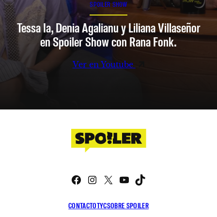
SPOILER SHOW
Tessa Ia, Denia Agalianu y Liliana Villaseñor
en Spoiler Show con Rana Fonk.
Ver en Youtube
Facebook
Instagram
X
YouTube
TikTok
CONTACTO
TYC
SOBRE SPOILER