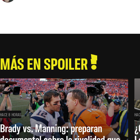
MÁS EN SPOILER
HACE 8 HORAS
HAC
Brady vs. Manning: preparan
¿
documental sobre la rivalidad que
L