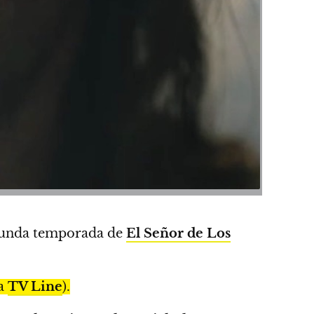
gunda temporada de
El Señor de Los
ía
TV Line
).