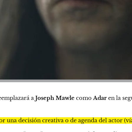
reemplazará a
Joseph Mawle
como
Adar
en la se
or una decisión creativa o de agenda del actor (v