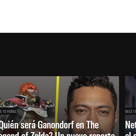
E 10 HORAS
HACE 1
Quién será Ganondorf en The
Net
egend of Zelda? Un nuevo reporte
el 