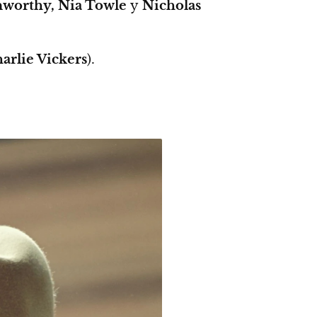
enworthy, Nia Towle
y
Nicholas
arlie Vickers
).