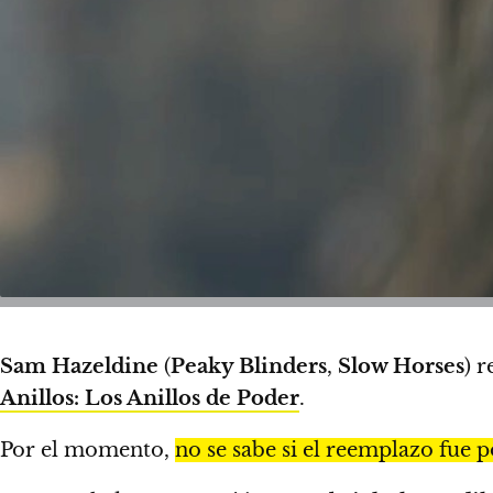
Sam Hazeldine
(
Peaky Blinders
,
Slow Horses
) 
Anillos: Los Anillos de Poder
.
Por el momento,
no se sabe si el reemplazo fue p