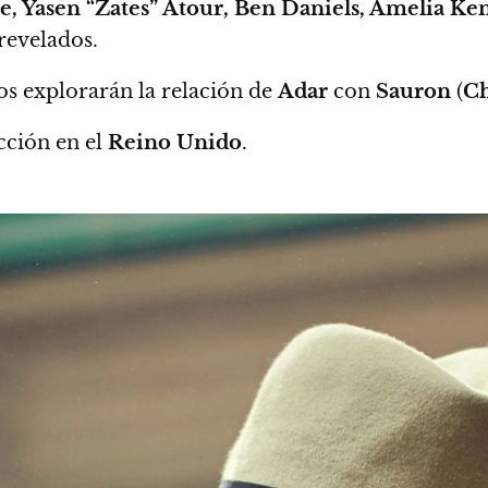
, Yasen “Zates” Atour, Ben Daniels, Amelia K
revelados.
os explorarán la relación de
Adar
con
Sauron
(
Ch
cción en el
Reino Unido
.