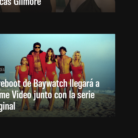
icas Gilmore
DÍA
reboot de Baywatch llegará a
me Video junto con la serie
ginal