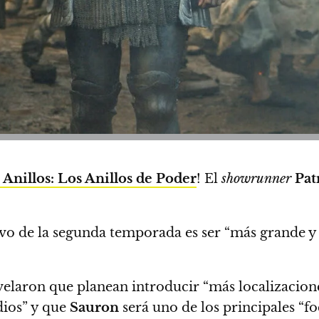
 Anillos: Los Anillos de Poder
!
El
showrunner
Pat
ivo de la segunda temporada es ser “más grande y
velaron que
planean introducir “más localizacione
dios”
y que
Sauron
será uno de los principales “f