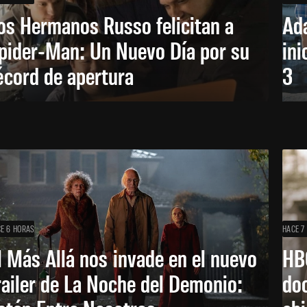
os Hermanos Russo felicitan a
Ada
pider-Man: Un Nuevo Día por su
ini
écord de apertura
3
E 6 HORAS
HACE 7
l Más Allá nos invade en el nuevo
HB
railer de La Noche del Demonio:
do