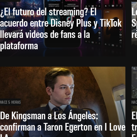
¿El futuro del streaming? El
L
acuerdo entre Disney Plus y TikTok
S
llevará videos de fans a la
r
plataforma
HACE 5 HORAS
HAC
De Kingsman a Los Ángeles:
E
confirman a Taron Egerton en I Love
t