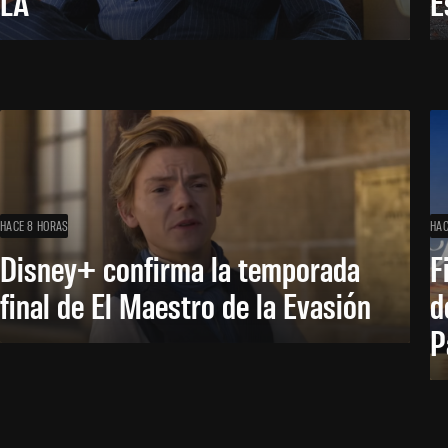
LA
E
HACE 8 HORAS
HAC
Disney+ confirma la temporada
F
final de El Maestro de la Evasión
d
P