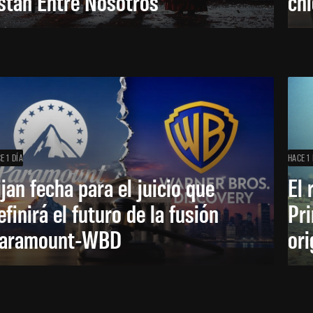
stán Entre Nosotros
ch
E 1 DÍA
HACE 1 
ijan fecha para el juicio que
El 
efinirá el futuro de la fusión
Pri
aramount-WBD
ori