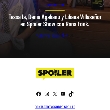
SPOILER SHOW
Tessa Ia, Denia Agalianu y Liliana Villaseñor
en Spoiler Show con Rana Fonk.
Ver en Youtube
Facebook
Instagram
X
YouTube
TikTok
CONTACTO
TYC
SOBRE SPOILER