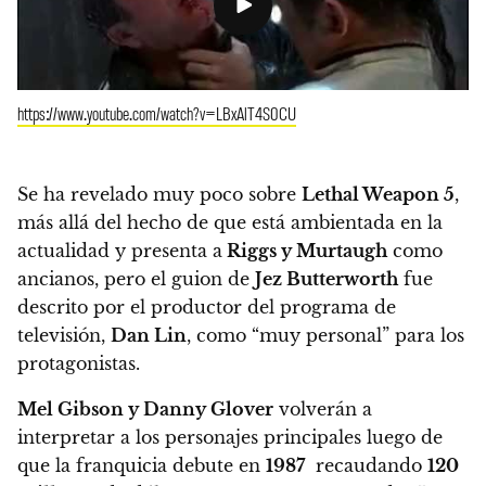
https://www.youtube.com/watch?v=LBxAlT4S0CU
Se ha revelado muy poco sobre
Lethal Weapon 5
,
más allá del hecho de que está ambientada en la
actualidad y presenta a
Riggs y Murtaugh
como
ancianos, pero el guion de
Jez Butterworth
fue
descrito por el productor del programa de
televisión,
Dan Lin
, como “muy personal” para los
protagonistas.
Mel Gibson y Danny Glover
volverán a
interpretar a los personajes principales luego de
que la franquicia debute en
1987
recaudando
120