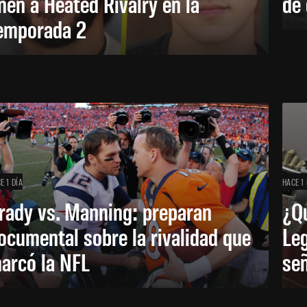
nen a Heated Rivalry en la
de 
emporada 2
E 1 DÍA
HACE 1 
rady vs. Manning: preparan
¿Q
ocumental sobre la rivalidad que
Leg
arcó la NFL
señ