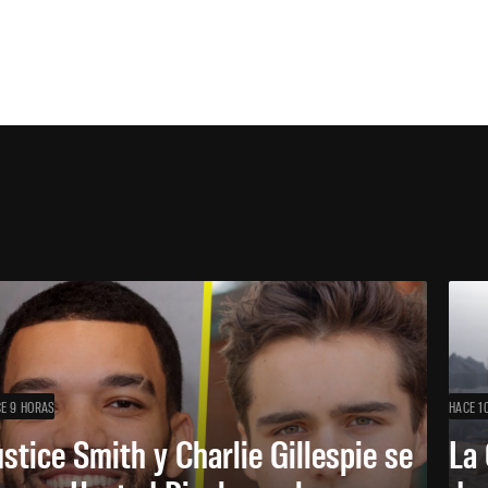
E 9 HORAS
HACE 1
ustice Smith y Charlie Gillespie se
La 