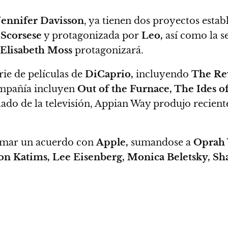
Jennifer Davisson
, ya tienen dos proyectos establ
 Scorsese
y protagonizada por
Leo,
así como la s
Elisabeth Moss
protagonizará.
ie de películas de
DiCaprio,
incluyendo
The Rev
compañía incluyen
Out of the Furnace, The Ides of
lado de la televisión, Appian Way produjo recient
 firmar un acuerdo con
Apple,
sumandose a
Oprah 
Jason Katims, Lee Eisenberg, Monica Beletsky, 