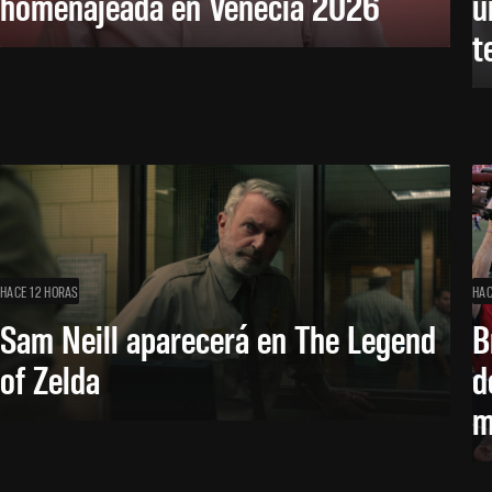
homenajeada en Venecia 2026
u
t
HACE 12 HORAS
HAC
Sam Neill aparecerá en The Legend
B
of Zelda
d
m