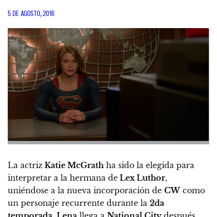
5 DE AGOSTO, 2016
La actriz
Katie McGrath
ha sido la elegida para
interpretar a la hermana de
Lex Luthor
,
uniéndose a la nueva incorporación de
CW
como
un personaje recurrente durante la
2da
temporada
.
Lena
llega a
National City
después