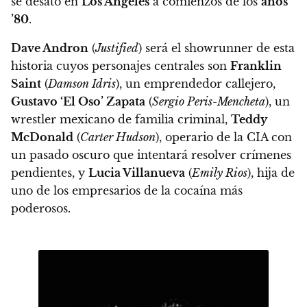
se desató en
Los Ángeles
a comienzos de los
años
’80
.
Dave Andron
(
Justified
) será el showrunner de esta
historia cuyos personajes centrales son
Franklin
Saint
(
Damson Idris
), un emprendedor callejero,
Gustavo ‘El Oso’ Zapata
(
Sergio Peris-Mencheta
), un
wrestler mexicano de familia criminal,
Teddy
McDonald
(
Carter Hudson
), operario de la CIA con
un pasado oscuro que intentará resolver crímenes
pendientes, y
Lucia Villanueva
(
Emily Rios
), hija de
uno de los empresarios de la cocaína más
poderosos.