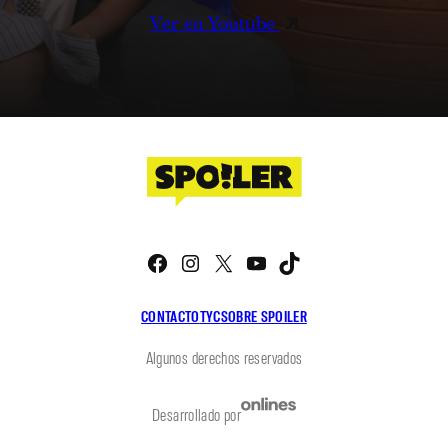
Ver en Youtube
Facebook
Instagram
X
YouTube
TikTok
CONTACTO
TYC
SOBRE SPOILER
Algunos derechos reservados
Desarrollado por