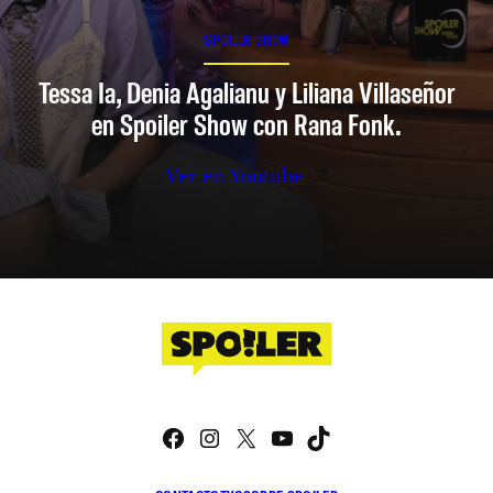
SPOILER SHOW
Tessa Ia, Denia Agalianu y Liliana Villaseñor
en Spoiler Show con Rana Fonk.
Ver en Youtube
Facebook
Instagram
X
YouTube
TikTok