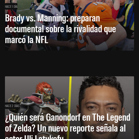
HACE 1 DÍA
Brady vs. Manning: preparan
documental sobre la rivalidad que
marcó la NFL
HACE 2 DÍAS
¿Quién será Ganondorf en The Legend
of Zelda? Un nuevo reporte señala al
actor Uli Latukefu