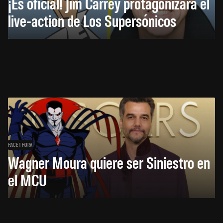
¡Es oficial! Jim Carrey protagonizará el
live-action de Los Supersónicos
HACE 1 HORA
Wagner Moura quiere ser Siniestro en
el MCU