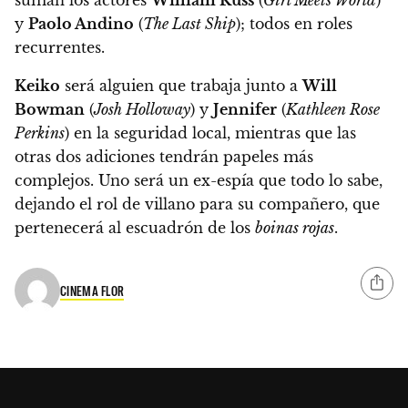
suman los actores
William Russ
(
Girl Meets World
)
y
Paolo Andino
(
The Last Ship
); todos en roles
recurrentes.
Keiko
será alguien que trabaja junto a
Will
Bowman
(
Josh Holloway
) y
Jennifer
(
Kathleen Rose
Perkins
) en la seguridad local, mientras que las
otras dos adiciones tendrán papeles más
complejos. Uno será un ex-espía que todo lo sabe,
dejando el rol de villano para su compañero, que
pertenecerá al escuadrón de los
boinas rojas
.
CINEMA FLOR