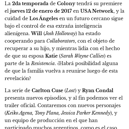
La
2da temporada
de
Colony
tendrá su premiere
el
jueves 12 de enero de 2017
en
USA Network
, y la
cuidad de
Los Ángeles
en un futuro cercano sigue
bajo el control de esa extraña inteligencia
alienígena.
Will
(
Josh Holloway
) ha estado
cooperando para
Collaborators
, con el objeto de
recuperar a su hijo, y mientras lidia con el hecho
de que su esposa
Katie
(
Sarah Wayne Callies
) es
parte de la
Resistencia
. ¿Habrá posibilidad alguna
de que la familia vuelva a reunirse luego de esta
revelación?
La serie de
Carlton Cuse
(
Lost
) y
Ryan Condal
presenta nuevos episodios, y al fin podemos ver el
trailer oficial. Contaremos con nuevos personajes
(
Keiko Agena, Tony Plana, Jessica Parker Kennedy
), y
un equipo de producción en el que han
participado muchos argentinos, como es el caso