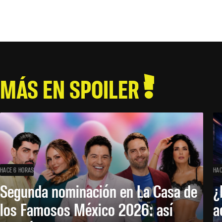
MÁS EN SPOILER
HACE 6 HORAS
HAC
Segunda nominación en La Casa de
¿
los Famosos México 2026: así
a