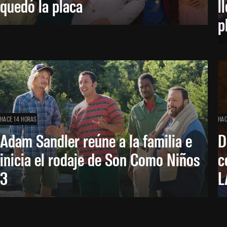
quedó la placa
l
p
HACE 14 HORAS
HAC
Adam Sandler reúne a la familia e
D
inicia el rodaje de Son Como Niños
c
3
L