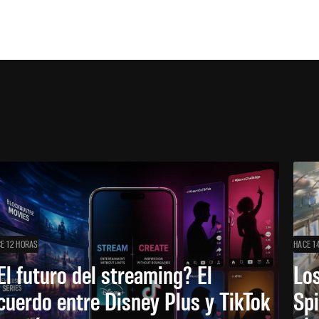
E 12 HORAS
HACE 1
El futuro del streaming? El
Los
cuerdo entre Disney Plus y TikTok
Sp