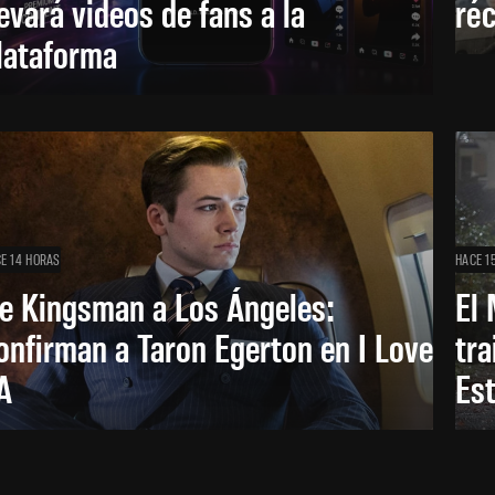
levará videos de fans a la
réc
lataforma
E 14 HORAS
HACE 1
e Kingsman a Los Ángeles:
El 
onfirman a Taron Egerton en I Love
tra
A
Es