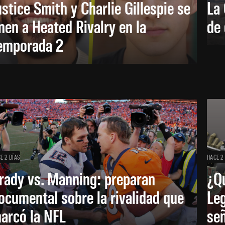
ustice Smith y Charlie Gillespie se
La 
nen a Heated Rivalry en la
de 
emporada 2
E 2 DÍAS
HACE 2
rady vs. Manning: preparan
¿Q
ocumental sobre la rivalidad que
Leg
arcó la NFL
señ