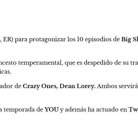
, ER) para protagonizar los 10 episodios de
Big S
loncesto temperamental,
que es despedido de su tr
icas.
rador de
Crazy Ones, Dean Lorey.
Ambos servir
ra temporada de
YOU
y además ha actuado en
Tw