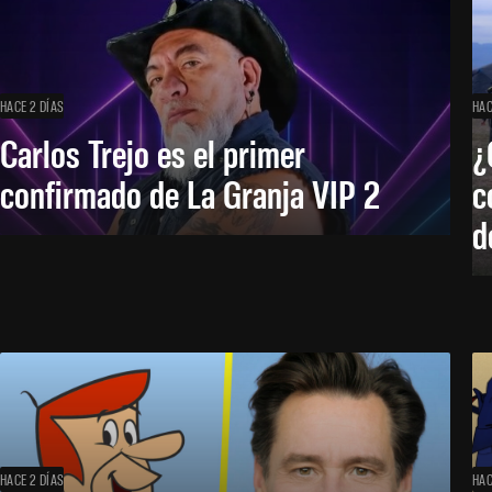
HACE 2 DÍAS
HAC
Carlos Trejo es el primer
¿
confirmado de La Granja VIP 2
c
d
HACE 2 DÍAS
HAC