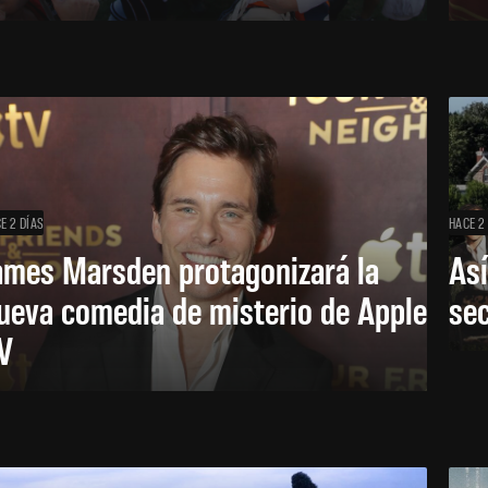
E 2 DÍAS
HACE 2
ames Marsden protagonizará la
Así
ueva comedia de misterio de Apple
se
V