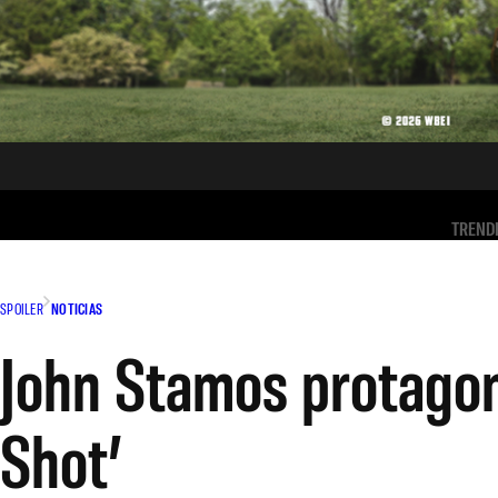
TREND
SPOILER
NOTICIAS
John Stamos protagoni
Shot’