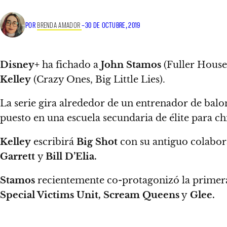
POR
BRENDA AMADOR
–
30 DE OCTUBRE, 2019
Disney+
ha fichado a
John Stamos
(Fuller House
Kelley
(Crazy Ones, Big Little Lies).
La serie gira alrededor de un entrenador de ba
puesto en una escuela secundaria de élite para ch
Kelley
escribirá
Big Shot
con su antiguo colabo
Garrett
y
Bill D’Elia.
Stamos
recientemente co-protagonizó la prime
Special Victims Unit, Scream Queens
y
Glee.