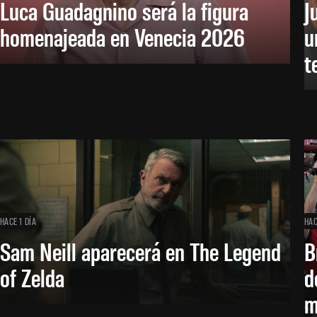
Luca Guadagnino será la figura
J
homenajeada en Venecia 2026
u
t
HACE 1 DÍA
HAC
Sam Neill aparecerá en The Legend
B
of Zelda
d
m