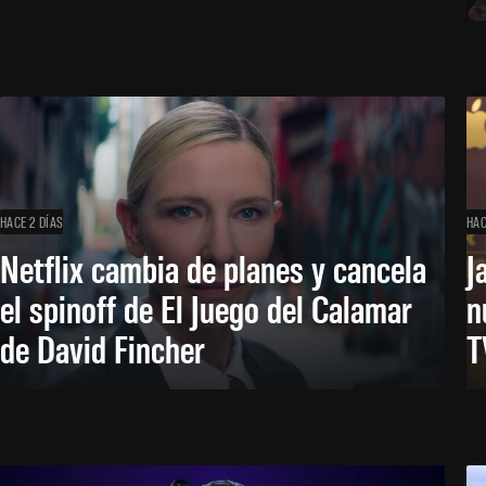
HACE 2 DÍAS
HAC
Netflix cambia de planes y cancela
J
el spinoff de El Juego del Calamar
n
de David Fincher
T