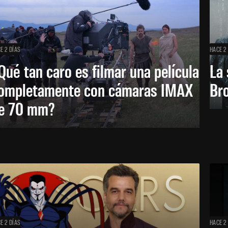
E 2 DÍAS
HACE 2
Qué tan caro es filmar una película
La 
ompletamente con cámaras IMAX
Bro
e 70 mm?
E 2 DÍAS
HACE 2