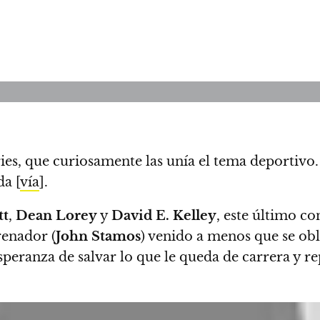
ies, que curiosamente las unía el tema deportivo
da
[
vía
].
tt
,
Dean Lorey
y
David E. Kelley
, este último c
renador (
John Stamos
) venido a menos que se obl
speranza de salvar lo que le queda de carrera y r