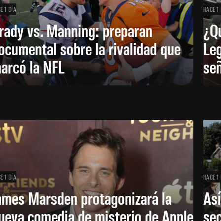
E 1 DÍA
HACE 1 
rady vs. Manning: preparan
¿Q
ocumental sobre la rivalidad que
Leg
arcó la NFL
señ
E 1 DÍA
HACE 1 
ames Marsden protagonizará la
Así
ueva comedia de misterio de Apple
se