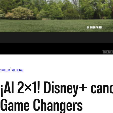
TREND
SPOILER
NOTICIAS
¡Al 2×1! Disney+ can
Game Changers