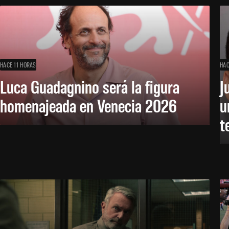
HACE 11 HORAS
HAC
Luca Guadagnino será la figura
J
homenajeada en Venecia 2026
u
t