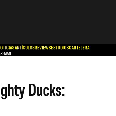
OTICIAS
ARTÍCULOS
REVIEWS
ESTUDIOS
CARTELERA
ER-MAN
ighty Ducks: