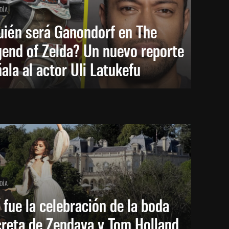
DÍA
uién será Ganondorf en The
end of Zelda? Un nuevo reporte
ala al actor Uli Latukefu
DÍA
 fue la celebración de la boda
creta de Zendaya y Tom Holland