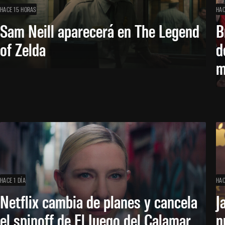
HACE 15 HORAS
HAC
Sam Neill aparecerá en The Legend
B
of Zelda
d
m
HACE 1 DÍA
HAC
Netflix cambia de planes y cancela
J
el spinoff de El Juego del Calamar
n