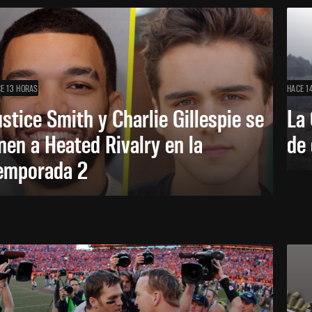
E 13 HORAS
HACE 1
ustice Smith y Charlie Gillespie se
La 
nen a Heated Rivalry en la
de 
emporada 2