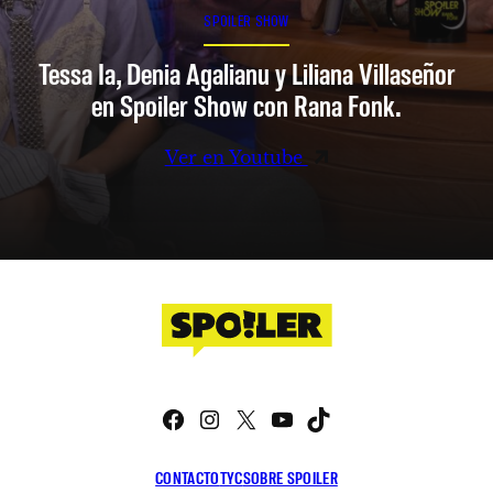
SPOILER SHOW
Tessa Ia, Denia Agalianu y Liliana Villaseñor
en Spoiler Show con Rana Fonk.
Ver en Youtube
Facebook
Instagram
X
YouTube
TikTok
CONTACTO
TYC
SOBRE SPOILER