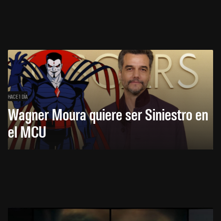
HACE 1 DÍA
Wagner Moura quiere ser Siniestro en
el MCU