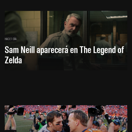
HACE 1 DÍA
Sam Neill aparecerá en The Legend of
Zelda