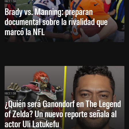
HACE 1 DÍA
Brady vs. Manning: preparan
documental sobre la rivalidad que
marcó la NFL
HACE 1 DÍA
¿Quién será Ganondorf en The Legend
of Zelda? Un nuevo reporte señala al
actor Uli Latukefu