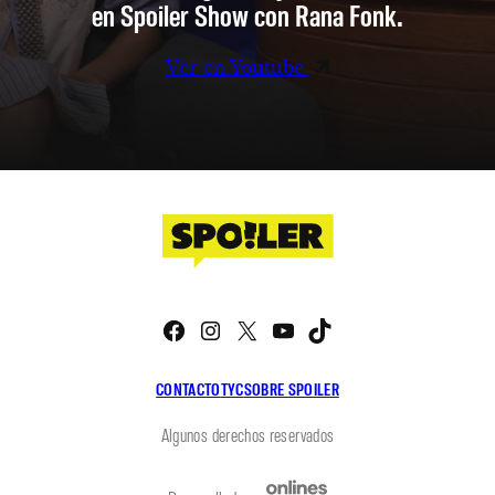
en Spoiler Show con Rana Fonk.
Ver en Youtube
Facebook
Instagram
X
YouTube
TikTok
CONTACTO
TYC
SOBRE SPOILER
Algunos derechos reservados