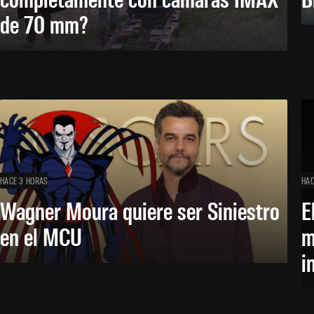
de 70 mm?
HACE 3 HORAS
HAC
Wagner Moura quiere ser Siniestro
E
en el MCU
m
i