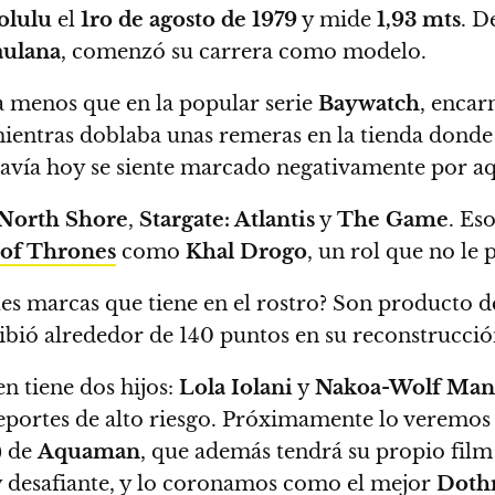
olulu
el
1ro de agosto de 1979
y mide
1,93 mts
. D
aulana
, comenzó su carrera como modelo.
a menos que en la popular serie
Baywatch
, encar
ientras doblaba unas remeras en la tienda donde 
davía hoy se siente marcado negativamente por a
North Shore
,
Stargate: Atlantis
y
The Game
.
Eso
of Thrones
como
Khal Drogo
, un rol que no le 
bles marcas
que tiene en el rostro?
Son producto de
ibió alrededor de 140 puntos en su reconstrucción
en tiene dos hijos:
Lola Iolani
y
Nakoa-Wolf Man
deportes de alto riesgo. Próximamente lo veremos
s) de
Aquaman
, que además tendrá su propio fil
y desafiante, y lo coronamos como el mejor
Doth