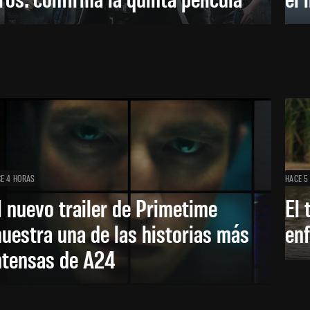
E 4 HORAS
HACE 5
l nuevo trailer de Primetime
El 
uestra una de las historias más
enf
ntensas de A24