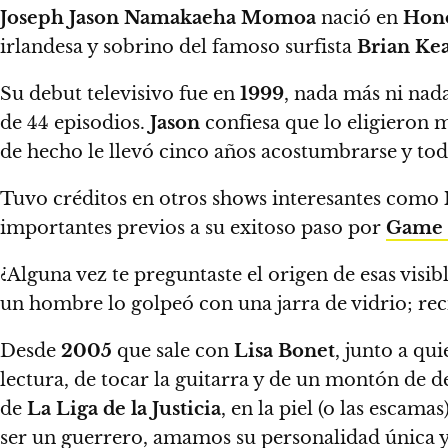
Joseph Jason Namakaeha Momoa
nació en
Hon
irlandesa y sobrino del famoso surfista
Brian Ke
Su debut televisivo fue en
1999
, nada más ni nad
de 44 episodios.
Jason
confiesa que lo eligieron m
de hecho le llevó cinco años acostumbrarse y to
Tuvo créditos en otros shows interesantes como
importantes previos a su exitoso paso por
Game 
¿Alguna vez te preguntaste el origen de esas visi
un hombre lo golpeó con una jarra de vidrio; rec
Desde
2005
que sale con
Lisa Bonet
, junto a qui
lectura, de tocar la guitarra y de un montón de 
de
La Liga de la Justicia
, en la piel (o las escama
ser un guerrero, amamos su personalidad única 