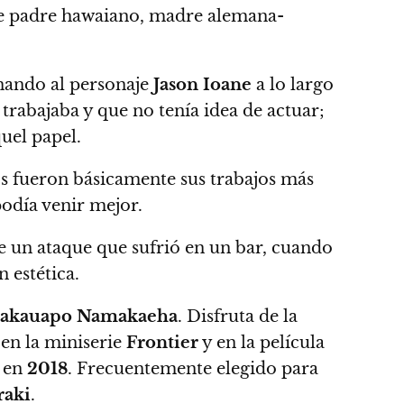
e padre hawaiano, madre alemana-
nando al personaje
Jason Ioane
a lo largo
trabajaba y que no tenía idea de actuar;
quel papel
.
s fueron básicamente sus trabajos más
podía venir mejor.
 un ataque que sufrió en un bar, cuando
 estética.
akauapo Namakaeha
. Disfruta de la
 en la miniserie
Frontier
y en la película
m en
2018
.
Frecuentemente elegido para
raki
.