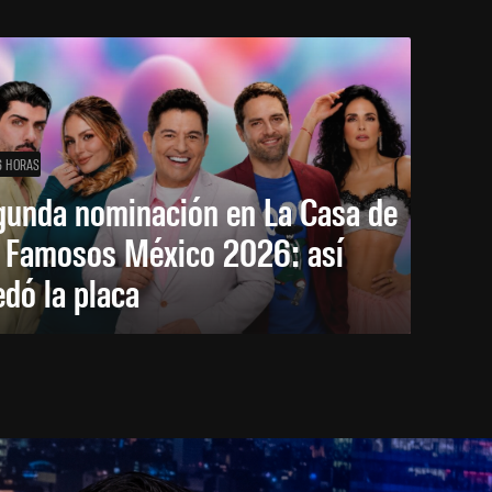
6 HORAS
gunda nominación en La Casa de
s Famosos México 2026: así
dó la placa