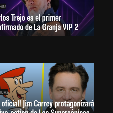
 HORA
los Trejo es el primer
firmado de La Granja VIP 2
 HORAS
 oficial! Jim Carrey protagonizará
live-action de Los Supersónicos