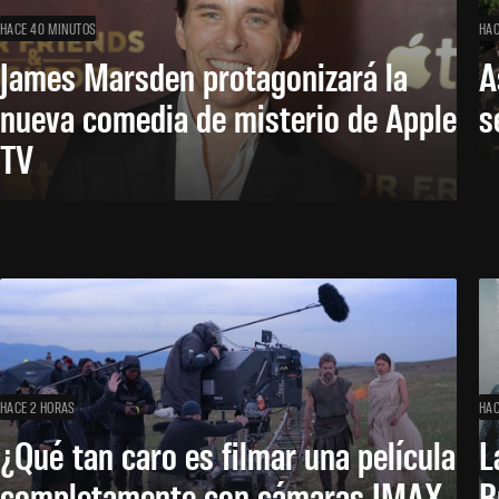
HACE 40 MINUTOS
HAC
James Marsden protagonizará la
A
nueva comedia de misterio de Apple
s
TV
HACE 2 HORAS
HAC
¿Qué tan caro es filmar una película
L
completamente con cámaras IMAX
B