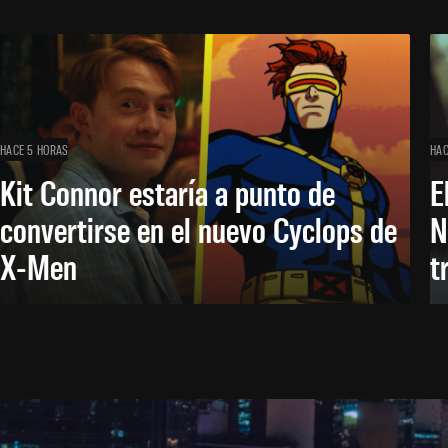
HACE 5 HORAS
HAC
Kit Connor estaría a punto de
E
convertirse en el nuevo Cyclops de
N
X-Men
t