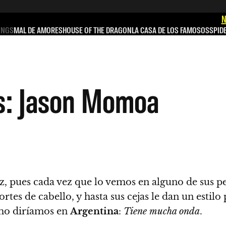
N
INGS
MAL DE AMORES
HOUSE OF THE DRAGON
LA CASA DE LOS FAMOSOS
SPID
: Jason Momoa
z, pues cada vez que lo vemos en alguno de sus pe
rtes de cabello, y hasta sus cejas le dan un estil
o diríamos en
Argentina
:
Tiene mucha onda
.