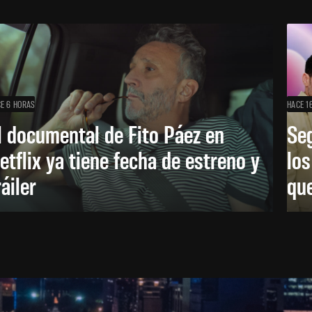
E 6 HORAS
HACE 1
l documental de Fito Páez en
Se
etflix ya tiene fecha de estreno y
lo
ráiler
que