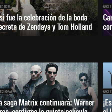
E 1 HORA
HACE 1
sí fue la celebración de la boda
Car
ecreta de Zendaya y Tom Holland
con
E 2 HORAS
HACE 3
a saga Matrix continuará: Warner
¡Es
ros. confirma la quinta película
el 