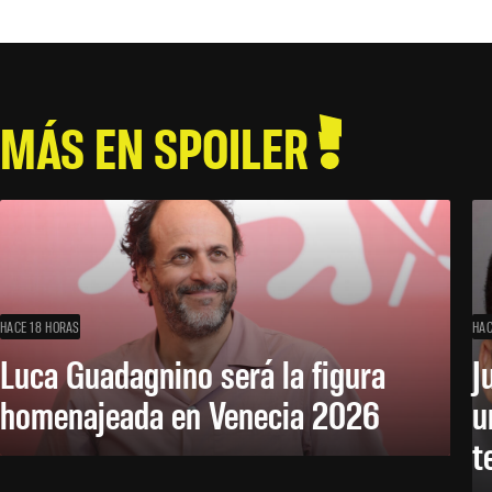
MÁS EN SPOILER
HACE 18 HORAS
HAC
Luca Guadagnino será la figura
J
homenajeada en Venecia 2026
u
t