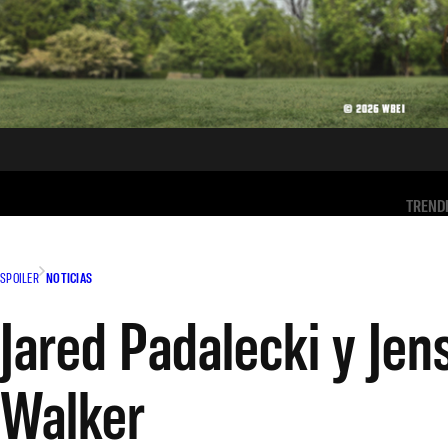
TREND
SPOILER
NOTICIAS
Jared Padalecki y Jen
Walker