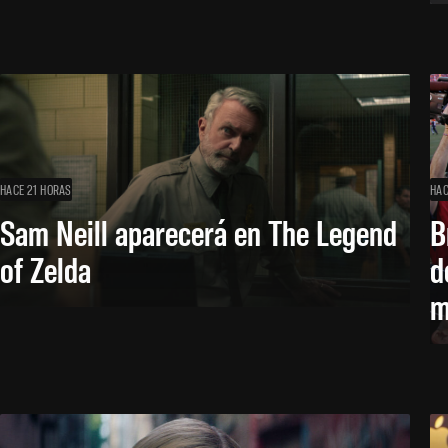
HACE 21 HORAS
HAC
Sam Neill aparecerá en The Legend
B
of Zelda
d
m