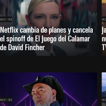
HACE 1 DÍA
HAC
Netflix cambia de planes y cancela
J
el spinoff de El Juego del Calamar
n
de David Fincher
T
HACE 1 DÍA
HAC