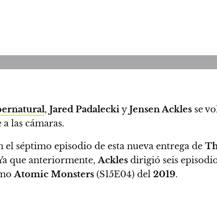
ernatural
,
Jared Padalecki
y
Jensen Ackles
se vo
 a las cámaras.
 el séptimo episodio de esta nueva entrega de
T
. Ya que anteriormente,
Ackles
dirigió seis episodi
imo
Atomic Monsters
(S15E04) del
2019
.