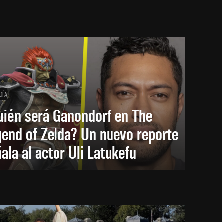
DÍA
uién será Ganondorf en The
end of Zelda? Un nuevo reporte
ala al actor Uli Latukefu