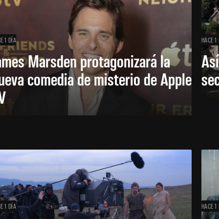
E 1 DÍA
HACE 1 
ames Marsden protagonizará la
Así
ueva comedia de misterio de Apple
se
V
E 1 DÍA
HACE 1 