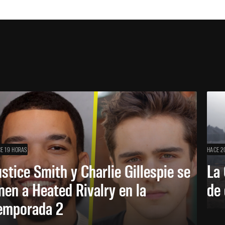
E 19 HORAS
HACE 2
ustice Smith y Charlie Gillespie se
La 
nen a Heated Rivalry en la
de 
emporada 2