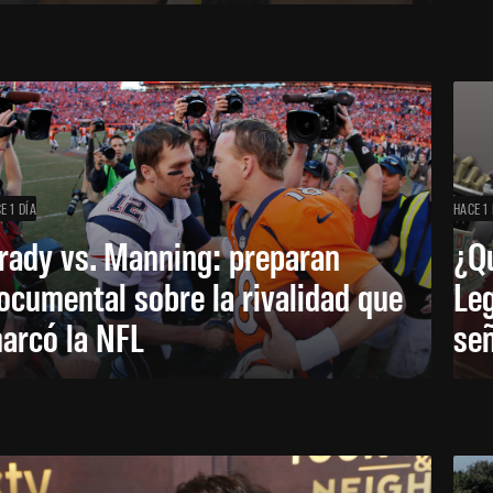
E 1 DÍA
HACE 1 
rady vs. Manning: preparan
¿Q
ocumental sobre la rivalidad que
Leg
arcó la NFL
señ