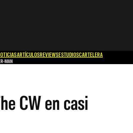
OTICIAS
ARTÍCULOS
REVIEWS
ESTUDIOS
CARTELERA
ER-MAN
The CW en casi