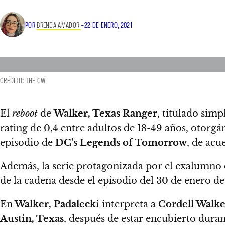
POR
BRENDA AMADOR
–
22 DE ENERO, 2021
CRÉDITO: THE CW
El
reboot
de
Walker, Texas Ranger
, titulado sim
rating de 0,4 entre adultos de 18-49 años
, otorgá
episodio de
DC’s Legends of Tomorrow
, de ac
Además, la serie protagonizada por el exalumno
de la cadena desde el episodio del 30 de enero d
En
Walker, Padalecki
interpreta a
Cordell Walke
Austin, Texas
,
después de estar encubierto duran