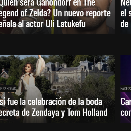
Quién será Ganondorf en The
Net
egend of Zelda? Un nuevo reporte
el 
eñala al actor Uli Latukefu
de 
E 22 HORAS
HACE 2
sí fue la celebración de la boda
Car
ecreta de Zendaya y Tom Holland
con