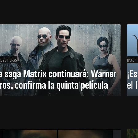
E 23 HORAS
HACE 1 
a saga Matrix continuará: Warner
¡Es
ros. confirma la quinta película
el 