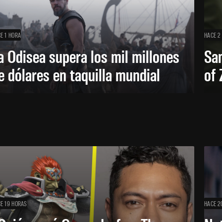
E 1 HORA
HACE 2
a Odisea supera los mil millones
Sa
e dólares en taquilla mundial
of 
E 19 HORAS
HACE 2