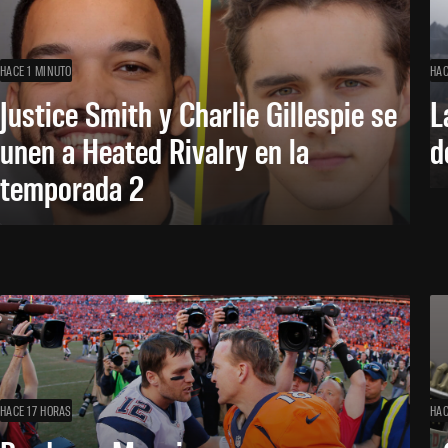
HACE 1 MINUTO
HAC
Justice Smith y Charlie Gillespie se
L
unen a Heated Rivalry en la
d
temporada 2
HACE 17 HORAS
HAC