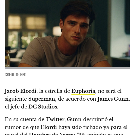
CRÉDITO: HBO
Jacob Elordi
, la estrella de
Euphoria
, no será el
siguiente
Superman
, de acuerdo con
James Gunn
,
el jefe de
DC Studios
.
En su cuenta de
Twitter
,
Gunn
desmintió el
rumor de que
Elordi
haya sido fichado ya para el
papel del
Hombre de Acero
:
“Mi opinión es que