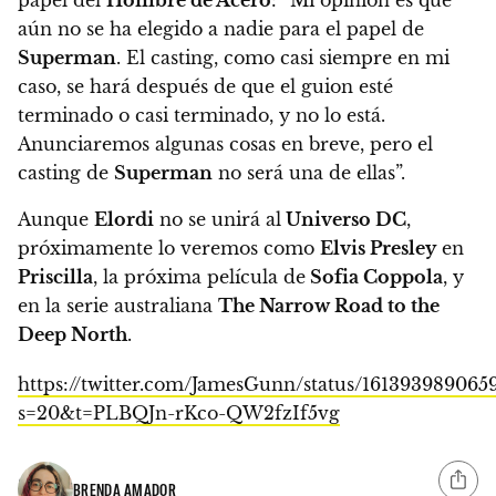
aún no se ha elegido a nadie para el papel de
Superman
. El casting, como casi siempre en mi
caso, se hará después de que el guion esté
terminado o casi terminado, y no lo está.
Anunciaremos algunas cosas en breve, pero el
casting de
Superman
no será una de ellas”.
Aunque
Elordi
no se unirá al
Universo DC
,
próximamente lo veremos como
Elvis Presley
en
Priscilla
, la próxima película de
Sofia Coppola
, y
en la serie australiana
The Narrow Road to the
Deep North
.
https://twitter.com/JamesGunn/status/161393989065
s=20&t=PLBQJn-rKco-QW2fzIf5vg
BRENDA AMADOR