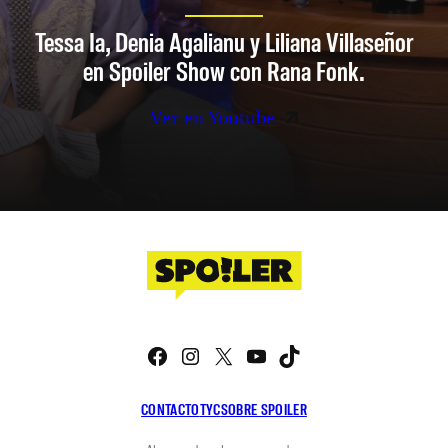
Tessa Ia, Denia Agalianu y Liliana Villaseñor
en Spoiler Show con Rana Fonk.
Ver en Youtube
Facebook
Instagram
X
YouTube
TikTok
CONTACTO
TYC
SOBRE SPOILER