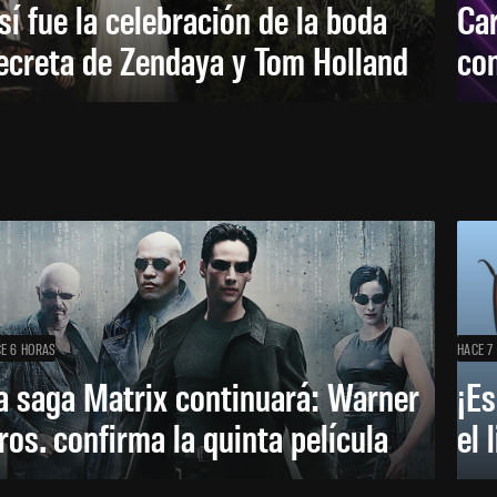
sí fue la celebración de la boda
Car
ecreta de Zendaya y Tom Holland
con
E 6 HORAS
HACE 7
a saga Matrix continuará: Warner
¡Es
ros. confirma la quinta película
el 