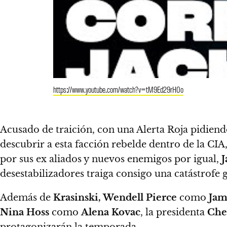
https://www.youtube.com/watch?v=tM9Ed29rH0o
Acusado de traición, con una Alerta Roja pidiend
descubrir a esta facción rebelde dentro de la CIA
por sus ex aliados y nuevos enemigos por igual,
J
desestabilizadores traiga consigo una catástrofe g
Además de
Krasinski, Wendell Pierce
como
Jam
Nina Hoss
como
Alena Kovac
, la presidenta
Che
protagonizarán la temporada.