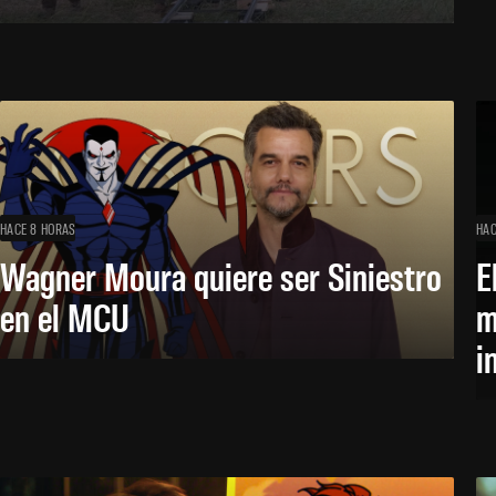
HACE 8 HORAS
HAC
Wagner Moura quiere ser Siniestro
E
en el MCU
m
i