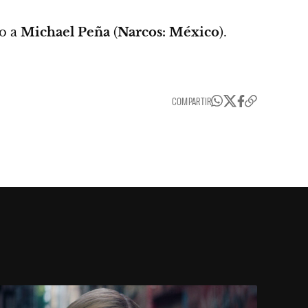
co a
Michael Peña
(
Narcos: México
).
COMPARTIR