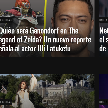
E 3 HORAS
HACE 4
Quién será Ganondorf en The
Net
egend of Zelda? Un nuevo reporte
el 
eñala al actor Uli Latukefu
de 
E 6 HORAS
HACE 6