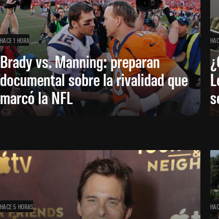
HACE 1 HORA
HAC
Brady vs. Manning: preparan
¿
documental sobre la rivalidad que
L
marcó la NFL
s
HACE 5 HORAS
HAC