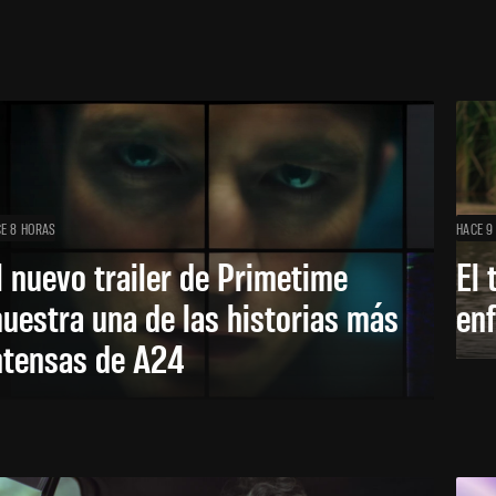
E 8 HORAS
HACE 9
l nuevo trailer de Primetime
El 
uestra una de las historias más
enf
ntensas de A24