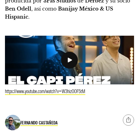
producida por
3Pas Studios
de
Derbez
y su socio
Ben Odell
, así como
Banijay México & US
Hispanic
.
https://www.youtube.com/watch?v=W3hizOOF5tM
FERNANDO CASTAÑEDA