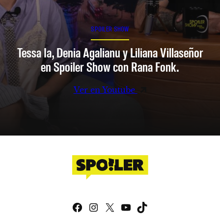
SPOILER SHOW
Tessa Ia, Denia Agalianu y Liliana Villaseñor
en Spoiler Show con Rana Fonk.
Ver en Youtube
Facebook
Instagram
X
YouTube
TikTok