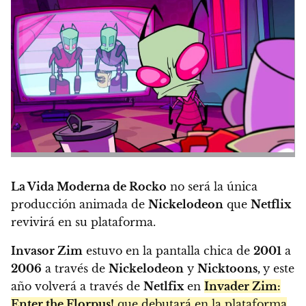
La Vida Moderna de Rocko
no será la única
producción animada de
Nickelodeon
que
Netflix
revivirá en su plataforma.
Invasor Zim
estuvo en la pantalla chica de
2001
a
2006
a través de
Nickelodeon
y
Nicktoons,
y este
año volverá a través de
Netlfix
en
Invader Zim:
Enter the Florpus!
que debutará en la plataforma