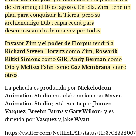
de streaming el
16
de agosto. En ella,
Zim
tiene un
plan para conquistar la Tierra, pero su
archienemigo
Dib
reaparecerá para
desenmascararlo de una vez por todas.
Invasor Zim y el poder de Florpus
tendrá a
Richard Steven Horvitz
como
Zim,
Rosearik
Rikki Simons
como
GIR,
Andy Berman
como
Dib
y
Melissa Fahn
como
Gaz Membrana
, entre
otros
.
La película es producida por
Nickelodeon
Animation Studio
en colaboración con
Maven
Animation Studio
; está escrita por
Jhonen
Vasquez, Breehn Burns y Gary Wilson
; y es
dirigida por
Vasquez y Jake Wyatt.
https://twitter.com/NetflixLAT/status/115370233200