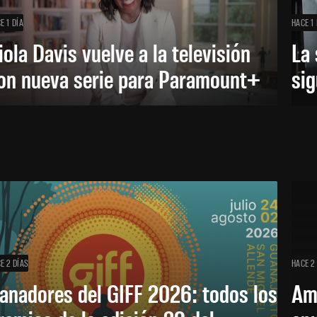
E 1 DÍA
HACE 1 
iola Davis vuelve a la televisión
La 
on nueva serie para Paramount+
sig
E 2 DÍAS
HACE 2
anadores del GIFF 2026: todos los
Am