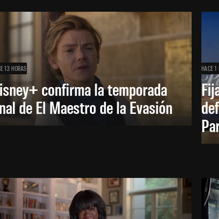
E 13 HORAS
HACE 1 
isney+ confirma la temporada
Fij
inal de El Maestro de la Evasión
def
Pa