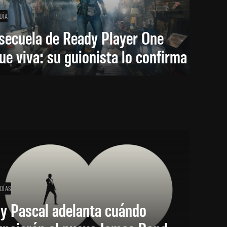
DÍA
secuela de Ready Player One
ue viva: su guionista lo confirma
 DÍAS
y Pascal adelanta cuándo