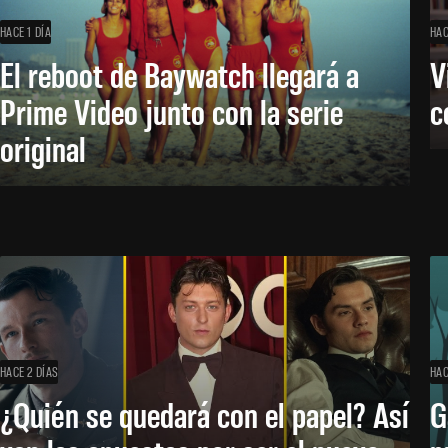
HACE 1 DÍA
HAC
El reboot de Baywatch llegará a
V
Prime Video junto con la serie
c
original
HACE 2 DÍAS
HAC
¿Quién se quedará con el papel? Así
G