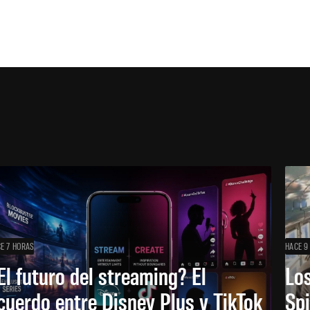
E 7 HORAS
HACE 9
El futuro del streaming? El
Los
cuerdo entre Disney Plus y TikTok
Sp