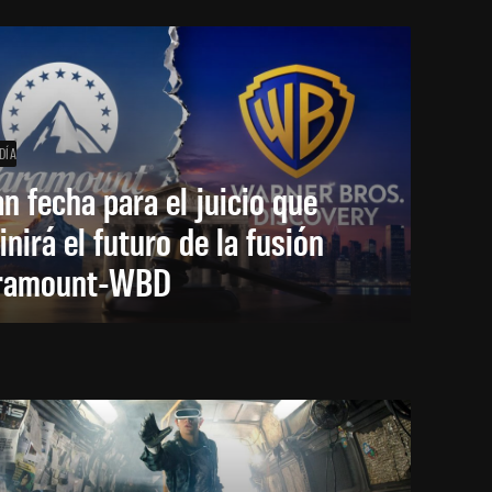
DÍA
an fecha para el juicio que
inirá el futuro de la fusión
ramount-WBD