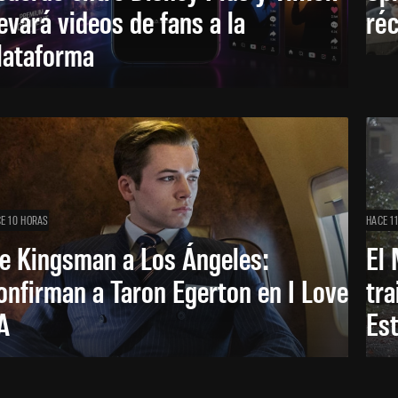
levará videos de fans a la
réc
lataforma
E 10 HORAS
HACE 1
e Kingsman a Los Ángeles:
El 
onfirman a Taron Egerton en I Love
tra
A
Es