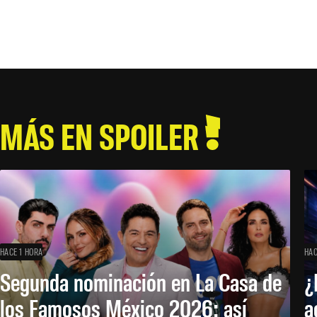
MÁS EN SPOILER
HACE 1 HORA
HAC
Segunda nominación en La Casa de
¿
los Famosos México 2026: así
a