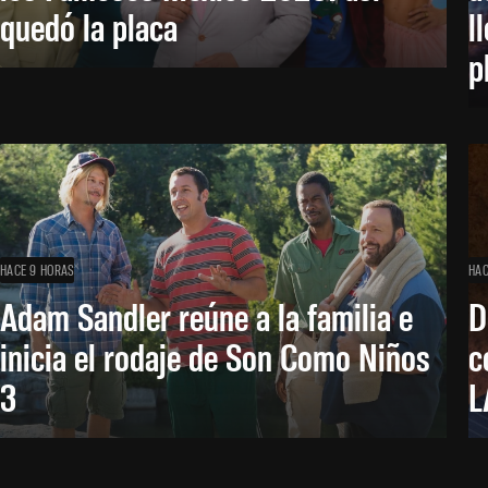
quedó la placa
l
p
HACE 9 HORAS
HAC
Adam Sandler reúne a la familia e
D
inicia el rodaje de Son Como Niños
c
3
L