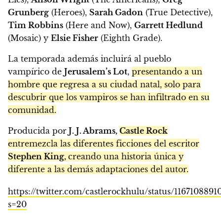
Grunberg
(Heroes),
Sarah Gadon
(True Detective),
Tim Robbins
(Here and Now),
Garrett Hedlund
(Mosaic) y
Elsie Fisher
(Eighth Grade).
La temporada además incluirá al pueblo
vampírico de
Jerusalem’s Lot
,
presentando a un
hombre que regresa a su ciudad natal, solo para
descubrir que los vampiros se han infiltrado en su
comunidad.
Producida por
J. J. Abrams,
Castle Rock
entremezcla las diferentes ficciones del escritor
Stephen King,
creando una historia única y
diferente a las demás adaptaciones del autor.
https://twitter.com/castlerockhulu/status/116710889
s=20