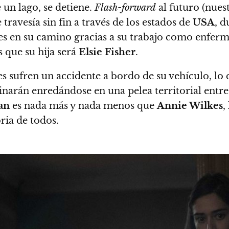
 un lago, se detiene.
Flash-forward
al futuro (nues
 travesía sin fin a través de los estados de
USA
, d
les en su camino gracias a su trabajo como enfer
s que su hija será
Elsie Fisher
.
es sufren un accidente a bordo de su vehículo, l
inarán enredándose en una pelea territorial entr
an
es nada más y nada menos que
Annie Wilkes
,
ia de todos.