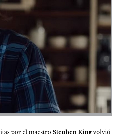
critas por el maestro
Stephen King
volvió