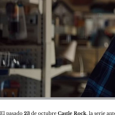
El pasado
23
de octubre
Castle Rock
, la serie a