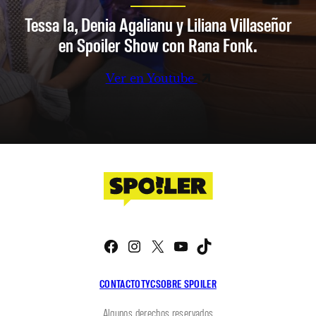
Tessa Ia, Denia Agalianu y Liliana Villaseñor
en Spoiler Show con Rana Fonk.
Ver en Youtube
Facebook
Instagram
X
YouTube
TikTok
CONTACTO
TYC
SOBRE SPOILER
Algunos derechos reservados