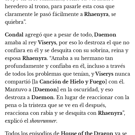
heredero al trono, para pasarle esta cosa que
claramente le pasó fácilmente a
Rhaenyra
, se
quiebra”.
Condal
agregó que a pesar de todo,
Daemon
amaba al rey
Viserys
, por eso lo destroza el que no
confiara en él y se desquita con su sobrina, reina y
esposa
Rhaenyra
. “Amaba a su hermano tan
profundamente y confiaba en él, incluso a través
de todos los problemas que tenían, y
Viserys
nunca
compartió [la
Canción de
Hielo y Fuego
] con él.
Mantuvo a [
Daemon
] en la oscuridad, y eso
destroza a
Daemon
. En lugar de reaccionar con la
pena o la tristeza que se ve en él después,
reacciona con rabia y se desquita con
Rhaenyra
”,
explicó el
showrunner
.
Todos los episodios de
House of the Dragon
ya se