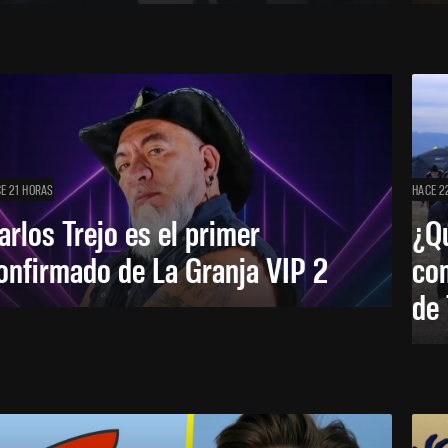
E 21 HORAS
HACE 2
arlos Trejo es el primer
¿Qu
onfirmado de La Granja VIP 2
co
de