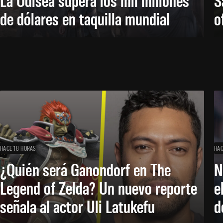
de dólares en taquilla mundial
o
HACE 18 HORAS
HAC
¿Quién será Ganondorf en The
N
Legend of Zelda? Un nuevo reporte
e
señala al actor Uli Latukefu
d