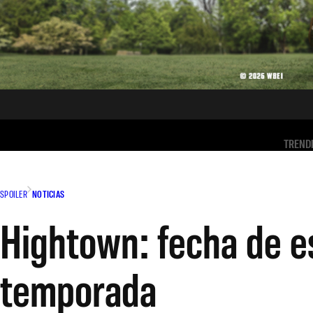
TREND
SPOILER
NOTICIAS
Hightown: fecha de es
temporada