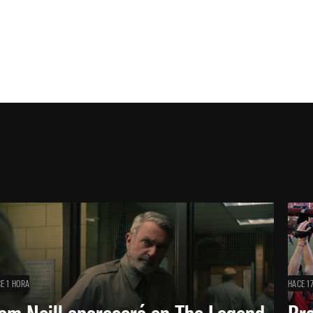
E 1 HORA
HACE 1
am Neill aparecerá en The Legend
Br