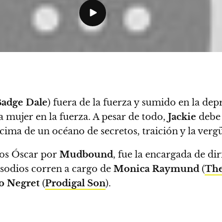
Badge Dale
) fuera de la fuerza y ​​sumido en la de
ra mujer en la fuerza.
A pesar de todo,
Jackie
debe 
ma de un océano de secretos, traición y la vergü
los Óscar por
Mudbound
, fue la encargada de dir
isodios corren a cargo de
Monica Raymund
(
The
o Negret
(
Prodigal Son
).