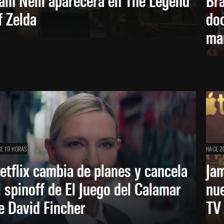
f Zelda
doc
ma
E 19 HORAS
HACE 2
etflix cambia de planes y cancela
Ja
l spinoff de El Juego del Calamar
nu
e David Fincher
TV