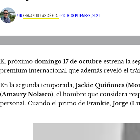
POR
FERNANDO CASTAÑEDA
–
23 DE SEPTIEMBRE, 2021
El próximo
domingo 17 de octubre
estrena la s
premium internacional que además reveló el tráil
En la segunda temporada,
Jackie Quiñones
(
Mon
(
Amaury Nolasco
), el hombre que considera re
personal.
Cuando el primo de
Frankie
,
Jorge
(
Lu