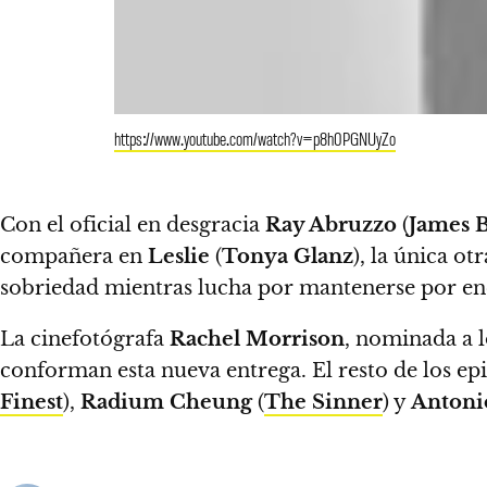
https://www.youtube.com/watch?v=p8h0PGNUyZo
Con el oficial en desgracia
Ray Abruzzo
(
James 
compañera en
Leslie
(
Tonya Glanz
), la única ot
sobriedad mientras lucha por mantenerse por enci
La cinefotógrafa
Rachel Morrison
, nominada a 
conforman esta nueva entrega.
El resto de los ep
Finest
),
Radium Cheung
(
The Sinner
) y
Antoni