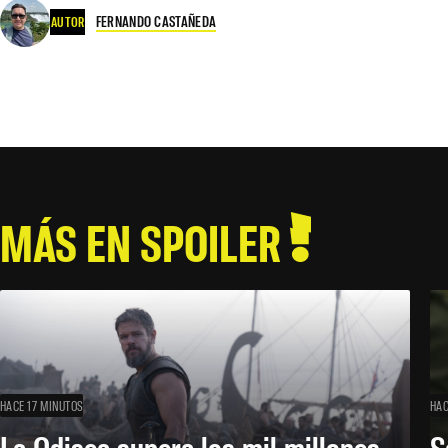
FERNANDO CASTAÑEDA
AUTOR
MÁS EN SPOILER
HACE 17 MINUTOS
HAC
La Odisea supera los mil millones
S