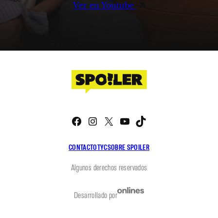
Ver en Youtube
Facebook
Instagram
X
YouTube
TikTok
CONTACTO
TYC
SOBRE SPOILER
Algunos derechos reservados
Desarrollado por