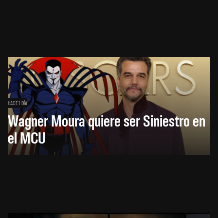
HACE 1 DÍA
Wagner Moura quiere ser Siniestro en
el MCU