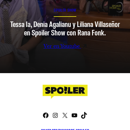
SPOILER SHOW
Tessa Ia, Denia Agalianu y Liliana Villaseñor
en Spoiler Show con Rana Fonk.
Ver en Youtube
Facebook
Instagram
X
YouTube
TikTok