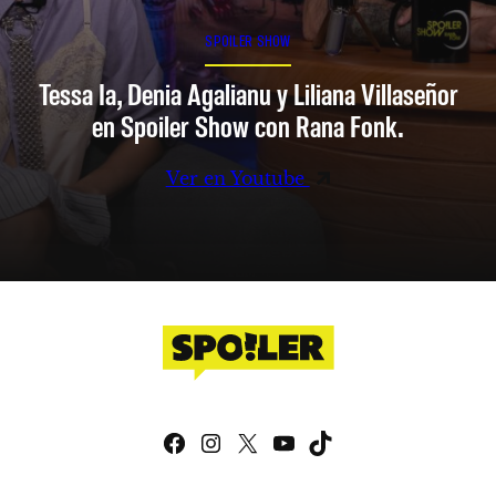
SPOILER SHOW
Tessa Ia, Denia Agalianu y Liliana Villaseñor
en Spoiler Show con Rana Fonk.
Ver en Youtube
Facebook
Instagram
X
YouTube
TikTok