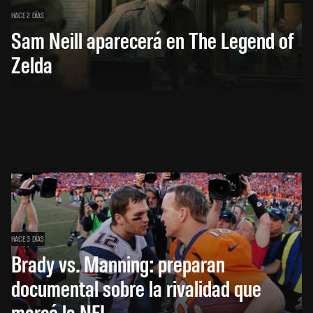
HACE 2 DÍAS
Sam Neill aparecerá en The Legend of
Zelda
HACE 3 DÍAS
Brady vs. Manning: preparan
documental sobre la rivalidad que
marcó la NFL