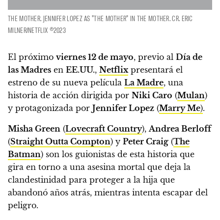
THE MOTHER. JENNIFER LOPEZ AS "THE MOTHER" IN THE MOTHER. CR. ERIC
MILNER/NETFLIX ©2023
El próximo
viernes 12 de mayo
, previo al
Día de
las Madres
en
EE.UU.
,
Netflix
presentará el
estreno de su nueva película
La Madre
, una
historia de acción dirigida por
Niki Caro
(
Mulan
)
y protagonizada por
Jennifer Lopez
(
Marry Me
)
.
Misha Green
(
Lovecraft Country
),
Andrea Berloff
(
Straight Outta Compton
) y
Peter Craig
(
The
Batman
) son los guionistas de esta historia que
gira en torno a una asesina mortal que deja la
clandestinidad para proteger a la hija que
abandonó años atrás, mientras intenta escapar del
peligro.