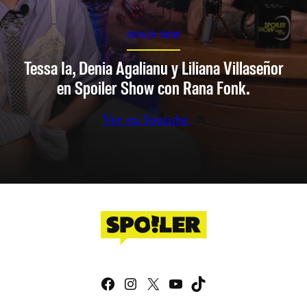
SPOILER SHOW
Tessa Ia, Denia Agalianu y Liliana Villaseñor
en Spoiler Show con Rana Fonk.
Ver en Youtube
Facebook
Instagram
X
YouTube
TikTok