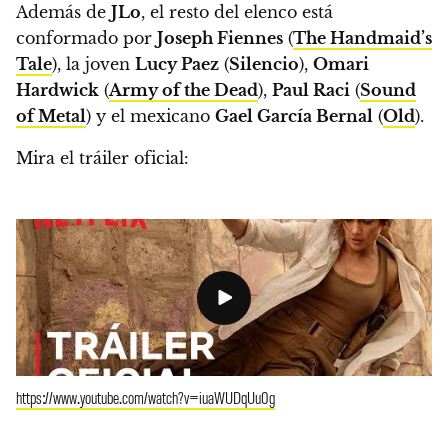
Además de
JLo
, el resto del elenco está
conformado por
Joseph Fiennes
(
The Handmaid’s
Tale
), la joven
Lucy Paez
(
Silencio
),
Omari
Hardwick
(
Army of the Dead
),
Paul Raci
(
Sound
of Metal
) y el mexicano
Gael García Bernal
(
Old
).
Mira el tráiler oficial:
https://www.youtube.com/watch?v=iuaWUDqUu0g