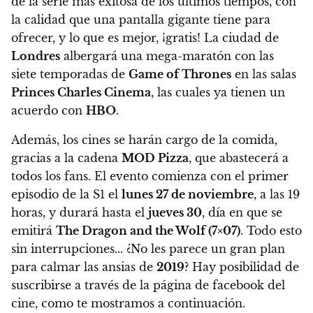
de la serie más exitosa de los últimos tiempos, con
la calidad que una pantalla gigante tiene para
ofrecer, y lo que es mejor, ¡gratis!
La ciudad de
Londres
albergará una mega-maratón con las
siete temporadas de
Game of Thrones
en las salas
Princes Charles Cinema
, las cuales ya tienen un
acuerdo con
HBO
.
Además, los cines se harán cargo de la comida,
gracias a la cadena
MOD Pizza
, que abastecerá a
todos los fans.
El evento comienza con el primer
episodio de la S1 el
lunes 27 de noviembre
, a las 19
horas, y durará hasta el
jueves 30
, día en que se
emitirá
The Dragon and the Wolf (7×07)
. Todo esto
sin interrupciones..
. ¿No les parece un gran plan
para calmar las ansias de
2019
? Hay posibilidad de
suscribirse a través de la página de facebook del
cine, como te mostramos a continuación.