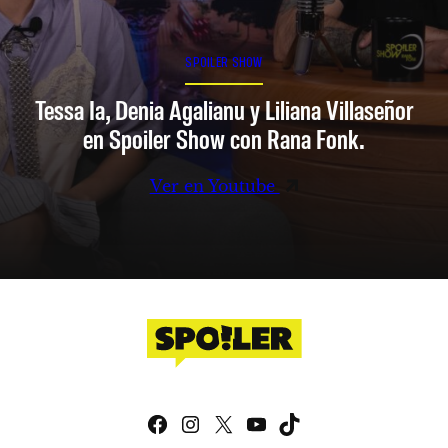
SPOILER SHOW
Tessa Ia, Denia Agalianu y Liliana Villaseñor
en Spoiler Show con Rana Fonk.
Ver en Youtube
Facebook
Instagram
X
YouTube
TikTok