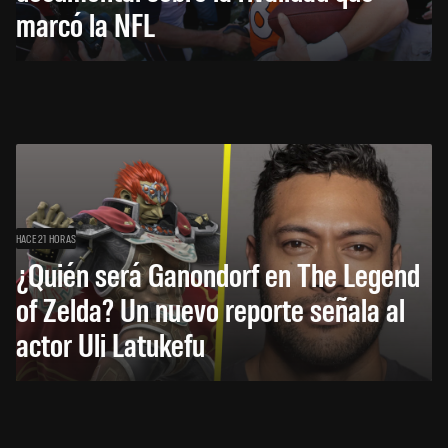
marcó la NFL
HACE 21 HORAS
¿Quién será Ganondorf en The Legend
of Zelda? Un nuevo reporte señala al
actor Uli Latukefu