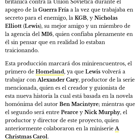
británica contra la Unión Soviética durante el
apogeo de la
Guerra Fría
a la vez que trabajaba en
secreto para el enemigo, la
KGB
, y
Nicholas
Elliott
(
Lewis
), su mejor amigo y un miembro de
la agencia del
MI6
, quien confiaba plenamente en
él sin pensar que en realidad lo estaban
traicionando.
Esta producción marcará dos minirencuentros, el
primero de
Homeland
, ya que
Lewis
volverá a
trabajar con
Alexander Cary
, productor de la serie
mencionada, quien es el creador y guionista de
esta nueva historia la cual está basada en la novela
homónima del autor
Ben Macintyre
; mientras que
el segundo será entre
Pearce
y
Nick Murphy
, el
productor y director de este proyecto, quien
anteriormente colaboraron en la miniserie
A
Christmas Carol
.