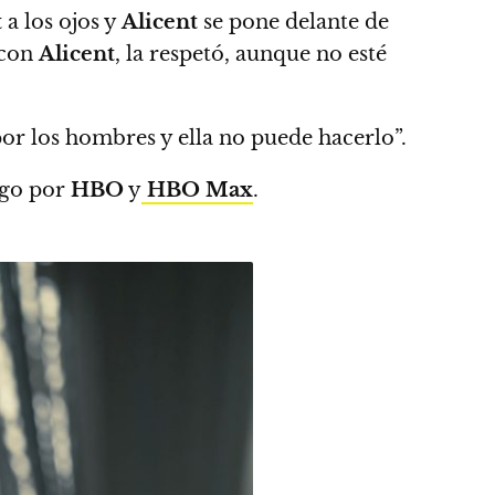
t
a los ojos y
Alicent
se pone delante de
 con
Alicent
, la respetó, aunque no esté
or los hombres y ella no puede hacerlo”.
ngo por
HBO
y
HBO Max
.