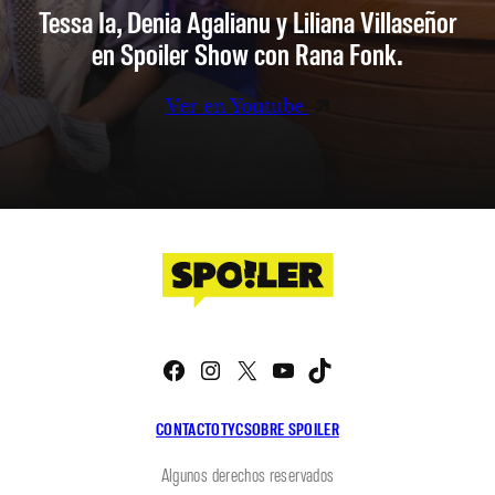
Tessa Ia, Denia Agalianu y Liliana Villaseñor
en Spoiler Show con Rana Fonk.
Ver en Youtube
Facebook
Instagram
X
YouTube
TikTok
CONTACTO
TYC
SOBRE SPOILER
Algunos derechos reservados