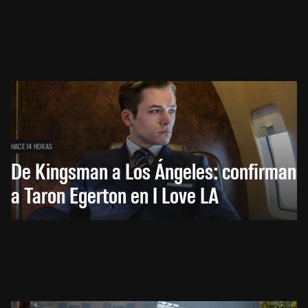
HACE 14 HORAS
De Kingsman a Los Ángeles: confirman
a Taron Egerton en I Love LA