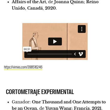
Affairs of the Art
, de
Joanna Quinn
;
Reino
Unido
,
Canadá
,
2020
.
https://vimeo.com/398516246
CORTOMETRAJE EXPERIMENTAL
Ganador:
One Thousand and One Attempts to
be an Ocean
, de
Yuyan Wang
;
Francia
,
2021
.