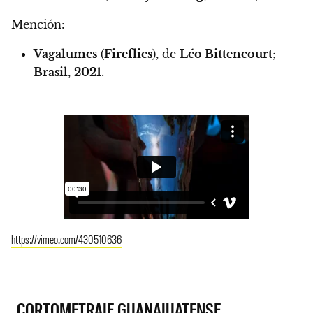
Mención:
Vagalumes
(
Fireflies
), de
Léo Bittencourt
;
Brasil
,
2021
.
https://vimeo.com/430510636
CORTOMETRAJE GUANAJUATENSE