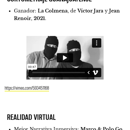
Ganador:
La Colmena
, de
Víctor Jara
y
Jean
Renoir
,
2021
.
https://vimeo.com/593451168
REALIDAD VIRTUAL
Mejor Narrativa Inmersiva:
Marco & Polo Go