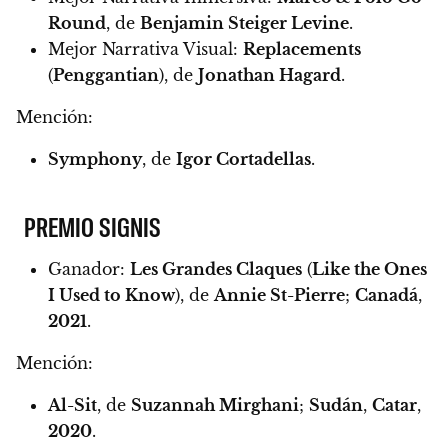
Round
, de
Benjamin Steiger Levine
.
Mejor Narrativa Visual:
Replacements
(
Penggantian
), de
Jonathan Hagard
.
Mención:
Symphony
, de
Igor Cortadellas
.
PREMIO SIGNIS
Ganador:
Les Grandes Claques
(
Like the Ones
I Used to Know
), de
Annie St-Pierre
;
Canadá
,
2021
.
Mención:
Al-Sit
, de
Suzannah Mirghani
;
Sudán
,
Catar
,
2020
.