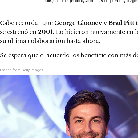
Hills, California. (Photo by Alberto E. Rodriguez/Getty Images
Cabe recordar que
George Clooney
y
Brad Pitt
t
se estrenó en
2001
. Lo hicieron nuevamente en la
su última colaboración hasta ahora.
Se espera que el acuerdo los beneficie con más 
Embed from Getty Images