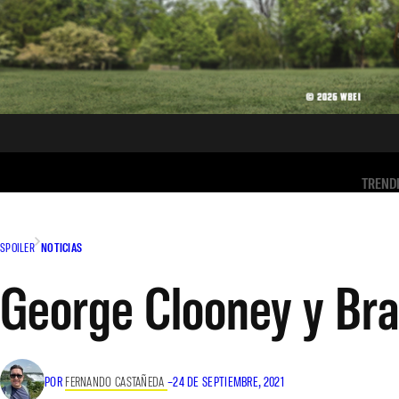
TREND
SPOILER
NOTICIAS
George Clooney y Brad
POR
FERNANDO CASTAÑEDA
–
24 DE SEPTIEMBRE, 2021