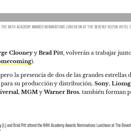
D THE 84TH ACADEMY AWARDS NOMINATIONS LUNCHEON AT THE BEVERLY HILTON HOTEL ON F
rge Clooney
y
Brad Pitt
, volverán a trabajar ju
Homecoming
).
 pero la presencia de dos de las grandes estrellas 
s para su producción y distribución.
Sony
,
Lionsg
iversal
,
MGM
y
Warner Bros.
también forman par
) and Brad Pitt attend the 84th Academy Awards Nominations Luncheon at The Beverly H