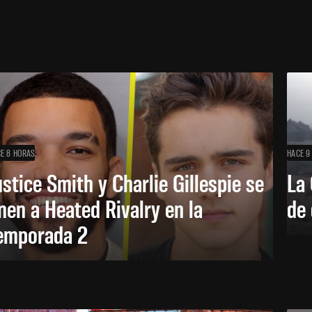
E 8 HORAS
HACE 9
ustice Smith y Charlie Gillespie se
La 
nen a Heated Rivalry en la
de 
emporada 2