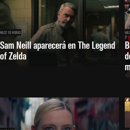
HACE 10 HORAS
HAC
Sam Neill aparecerá en The Legend
B
of Zelda
d
m