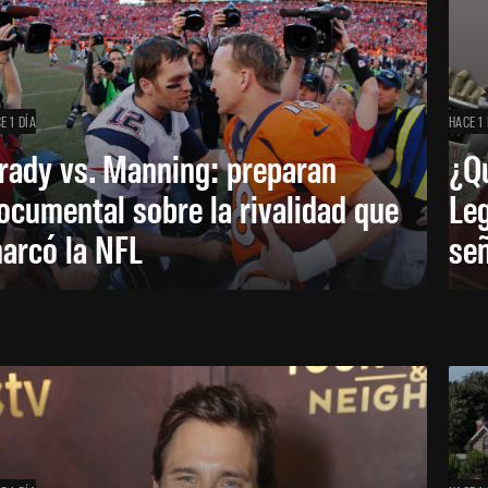
E 1 DÍA
HACE 1 
rady vs. Manning: preparan
¿Q
ocumental sobre la rivalidad que
Leg
arcó la NFL
señ