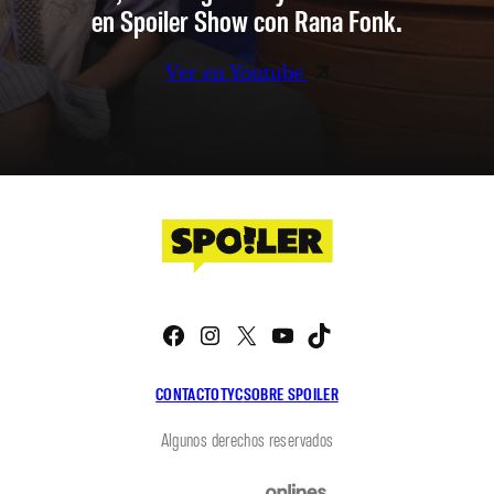
en Spoiler Show con Rana Fonk.
Ver en Youtube
Facebook
Instagram
X
YouTube
TikTok
CONTACTO
TYC
SOBRE SPOILER
Algunos derechos reservados