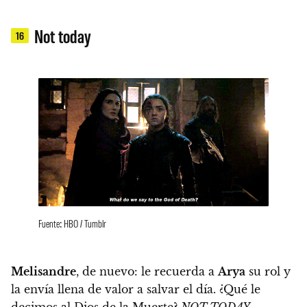
Not today
16
Fuente: HBO / Tumblr
Melisandre
, de nuevo: le recuerda a
Arya
su rol y
la envía llena de valor a salvar el día
. ¿Qué le
decimos al Dios de la Muerte?
NOT TODAY
.