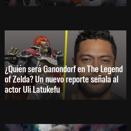
HACE 1 DÍA
¿Quién será Ganondorf en The Legend
of Zelda? Un nuevo reporte señala al
actor Uli Latukefu