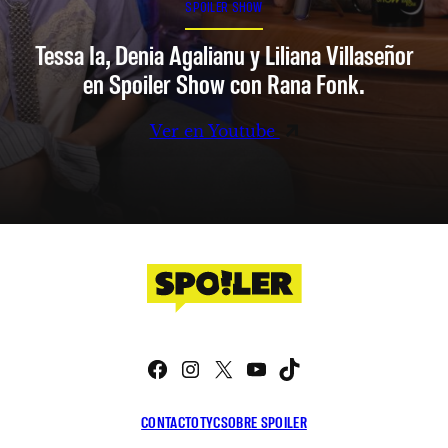
SPOILER SHOW
Tessa Ia, Denia Agalianu y Liliana Villaseñor
en Spoiler Show con Rana Fonk.
Ver en Youtube
Facebook
Instagram
X
YouTube
TikTok
CONTACTO
TYC
SOBRE SPOILER