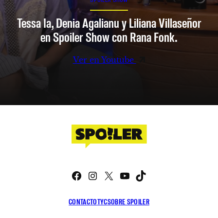
Tessa Ia, Denia Agalianu y Liliana Villaseñor
en Spoiler Show con Rana Fonk.
Ver en Youtube
Facebook
Instagram
X
YouTube
TikTok
CONTACTO
TYC
SOBRE SPOILER