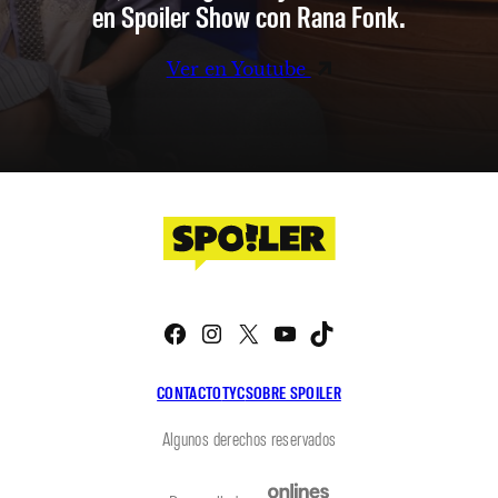
en Spoiler Show con Rana Fonk.
Ver en Youtube
Facebook
Instagram
X
YouTube
TikTok
CONTACTO
TYC
SOBRE SPOILER
Algunos derechos reservados