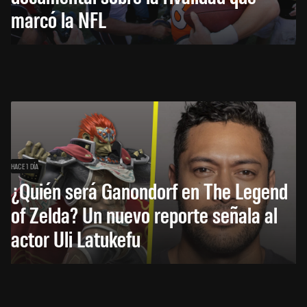
marcó la NFL
HACE 1 DÍA
¿Quién será Ganondorf en The Legend
of Zelda? Un nuevo reporte señala al
actor Uli Latukefu