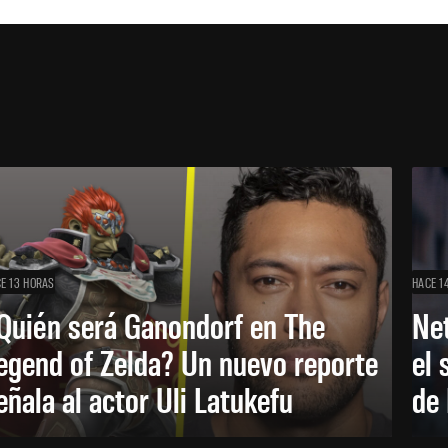
E 13 HORAS
HACE 1
Quién será Ganondorf en The
Net
egend of Zelda? Un nuevo reporte
el 
eñala al actor Uli Latukefu
de 