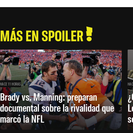
MÁS EN SPOILER
HACE 11 HORAS
HAC
Brady vs. Manning: preparan
¿
documental sobre la rivalidad que
L
marcó la NFL
s